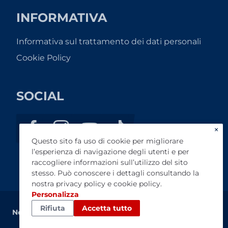
INFORMATIVA
Informativa sul trattamento dei dati personali
Cookie Policy
SOCIAL
×
Questo sito fa uso di cookie per migliorare
l’esperienza di navigazione degli utenti e per
raccogliere informazioni sull’utilizzo del sito
stesso. Può conoscere i dettagli consultando la
nostra
privacy policy
e
cookie policy
.
Personalizza
Rifiuta
Accetta tutto
NewAutoNet
di Giuseppe Netti - P.I. 07370970720