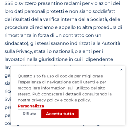
SSE o svizzero presentino reclami per violazioni dei
loro dati personali protetti e non siano soddisfatti
dei risultati della verifica interna della Società, delle
procedure di reclamo e appello (o altra procedura di
rimostranza in forza di un contratto con un
sindacato), gli stessi saranno indirizzati alle Autorità
sulla Privacy, statali o nazionali, o a enti per i
lavoratori nella giurisdizione in cui il dipendente
lavora. Ciò include casi in cui la presunta mala
×
gestione dei dati personali sia avvenuta negli USA,
Questo sito fa uso di cookie per migliorare
l’esperienza di navigazione degli utenti e per
sia di responsabilità dell'organismo USA che ha
raccogliere informazioni sull’utilizzo del sito
ricevuto le informazioni dal dipendente UE, SSE o in
stesso. Può conoscere i dettagli consultando la
Svizzera, implicando così una infrazione alla
nostra
privacy policy
e
cookie policy
.
Personalizza
presente Dichiarazione. La Società si impegna
Rifiuta
Accetta tutto
pertanto a collaborare nelle indagini e ad allinearsi al
consiglio delle Autorità sulla Privacy e degli enti dei